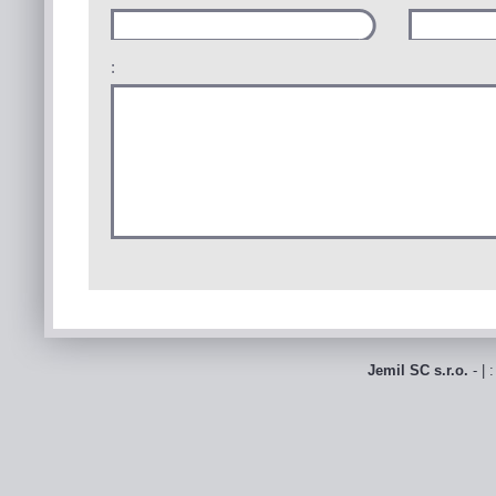
:
Jemil SC s.r.o.
- | 