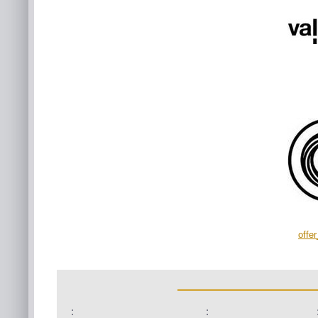
offe
:
: