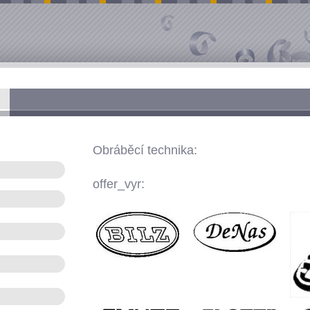
Obráběcí technika:
offer_vyr: