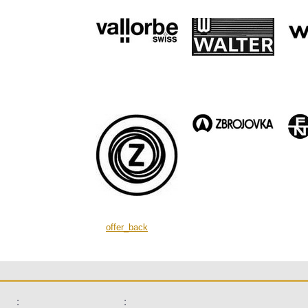
offer_back
:
: