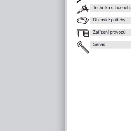
Technika stlačenéh
Dílenské potřeby
Zařízení provozů
Servis