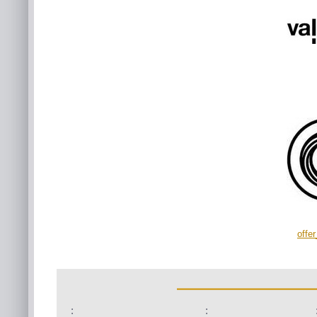
offe
:
: