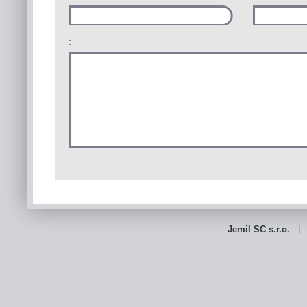
:
Jemil SC s.r.o.
- | 