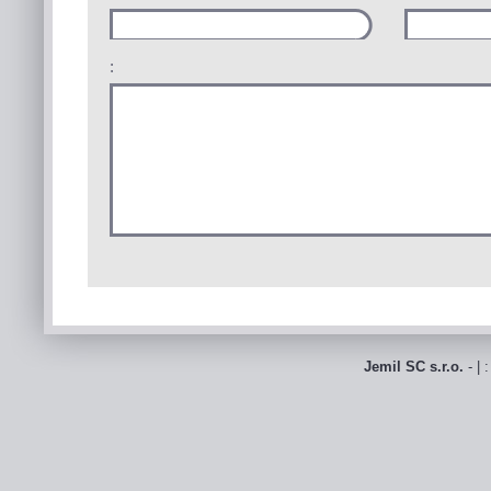
:
Jemil SC s.r.o.
- | 