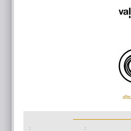
offe
:
: