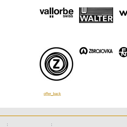
offer_back
:
: