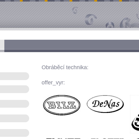
Obráběcí technika:
offer_vyr: