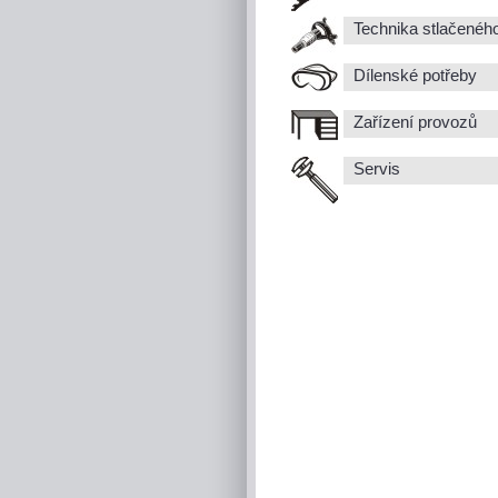
Technika stlačenéh
Dílenské potřeby
Zařízení provozů
Servis