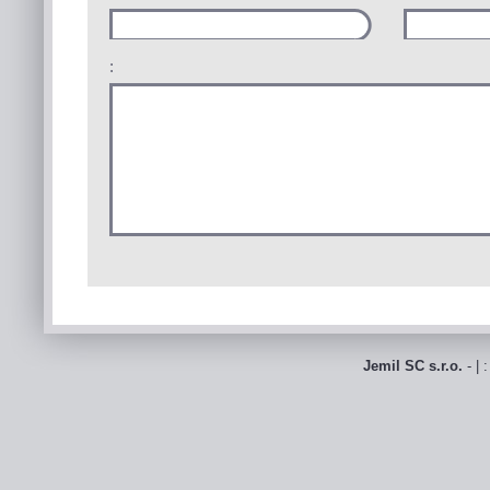
:
Jemil SC s.r.o.
- | 