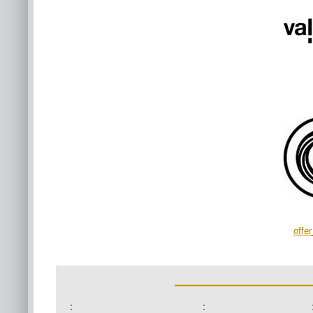
offe
:
: