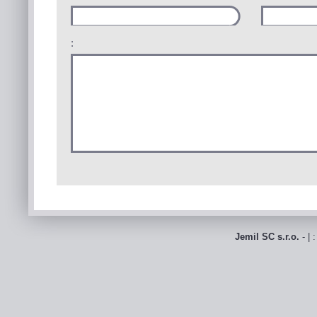
:
Jemil SC s.r.o.
- | 