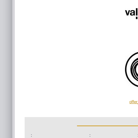
offe
:
: