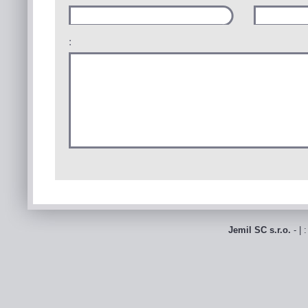
:
Jemil SC s.r.o.
- | 