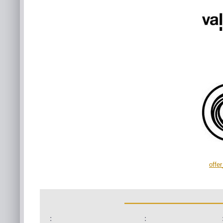
offe
:
: