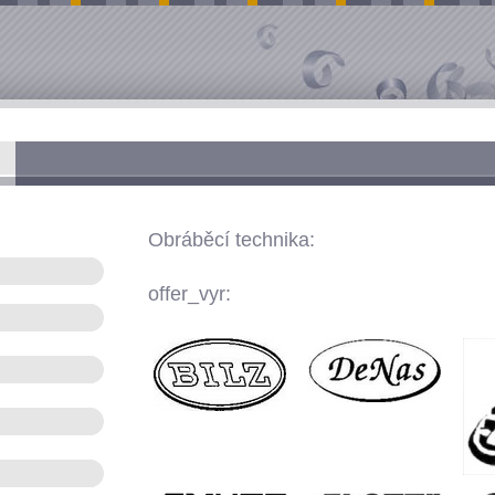
Obráběcí technika:
offer_vyr: