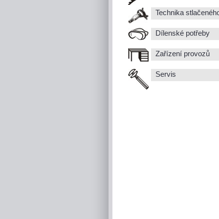
Technika stlačenéh
Dílenské potřeby
Zařízení provozů
Servis