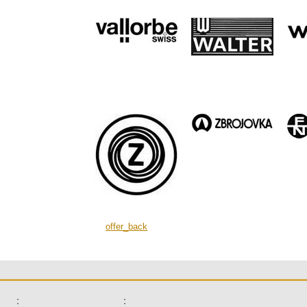
offer_back
:
: