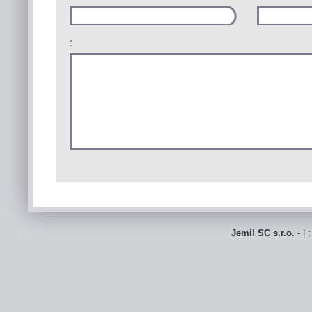
:
Jemil SC s.r.o.
- | 