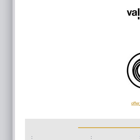
offe
:
: