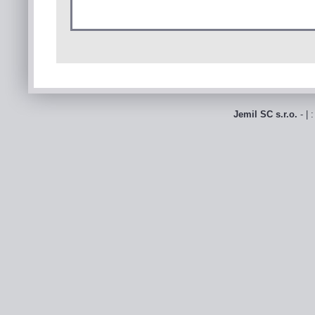
Jemil SC s.r.o.
- | 