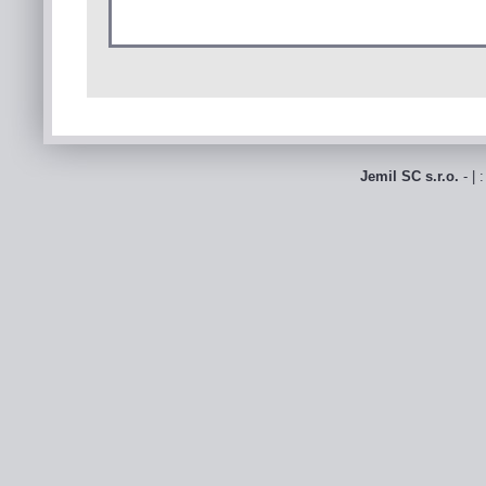
Jemil SC s.r.o.
- | 