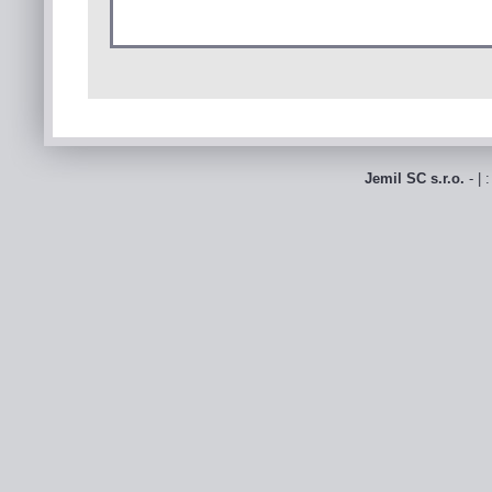
Jemil SC s.r.o.
- | 