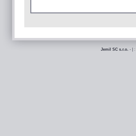
Jemil SC s.r.o.
- | 