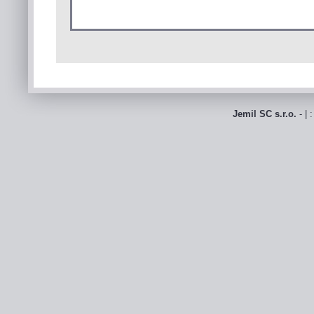
Jemil SC s.r.o.
- | 