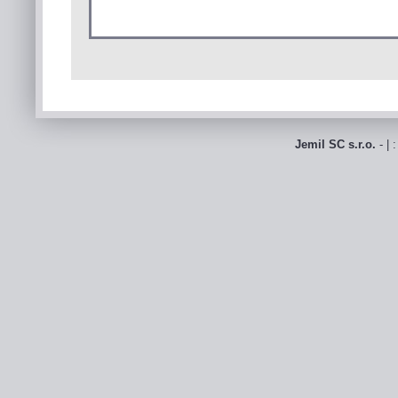
Jemil SC s.r.o.
- | 