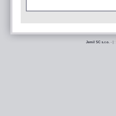
Jemil SC s.r.o.
- | 