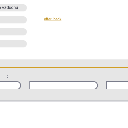
o vzduchu
offer_back
:
: