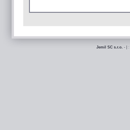
Jemil SC s.r.o.
- | 