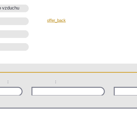
o vzduchu
offer_back
:
: