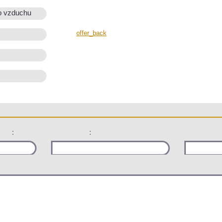
o vzduchu
offer_back
:
: