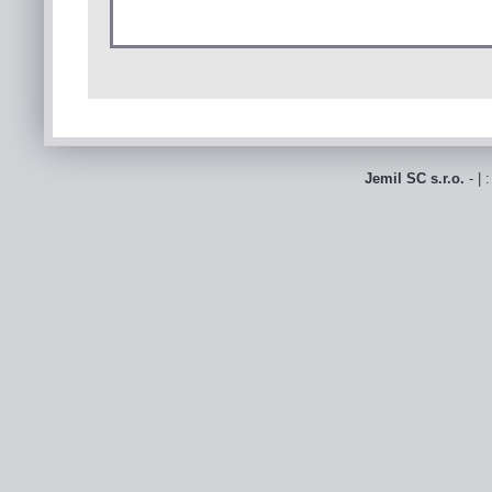
Jemil SC s.r.o.
- | 