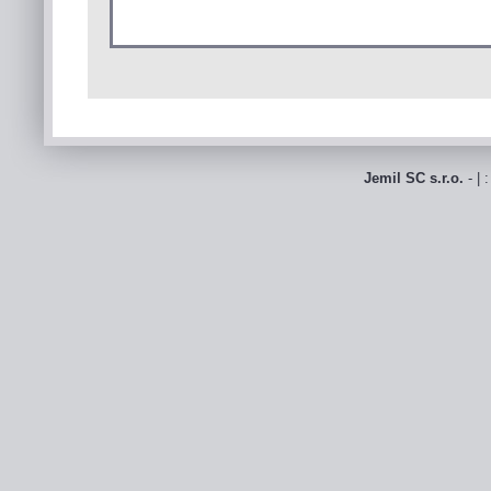
Jemil SC s.r.o.
- | 