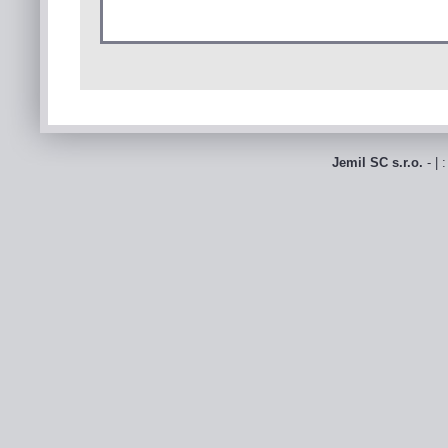
Jemil SC s.r.o.
- | 