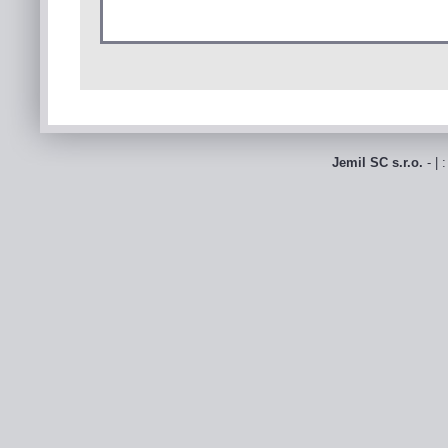
Jemil SC s.r.o.
- | 