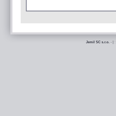
Jemil SC s.r.o.
- | 