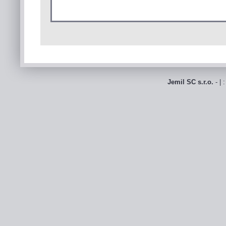
Jemil SC s.r.o.
- | 