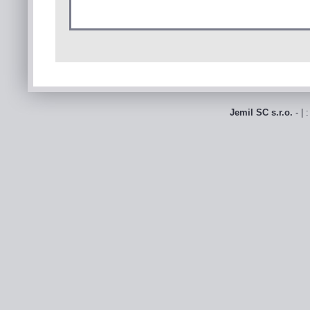
Jemil SC s.r.o.
- | 