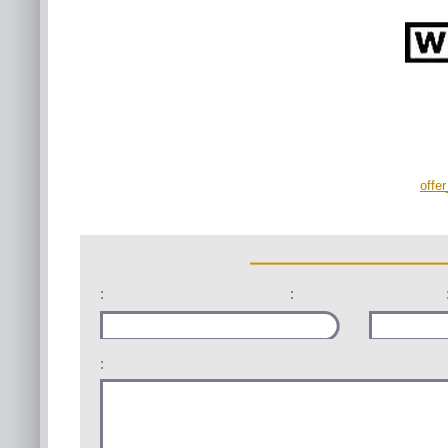
offe
:
:
: