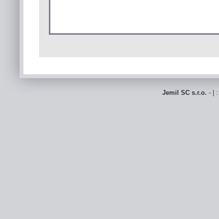
Jemil SC s.r.o.
- | 