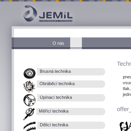
O nás
Techn
Brusná technika
pneu
vsu
Obráběcí technika
tlak
jedn
Upínací technika
offer
Měřící technika
Dělící technika