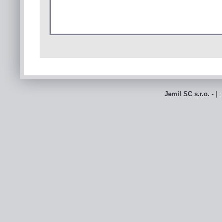
Jemil SC s.r.o.
- | 