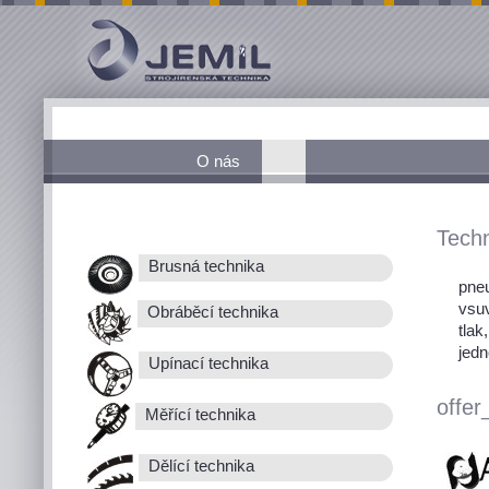
O nás
Techn
Brusná technika
pneu
vsu
Obráběcí technika
tlak
jedn
Upínací technika
offer
Měřící technika
Dělící technika