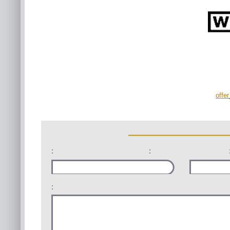
offe
:
:
: