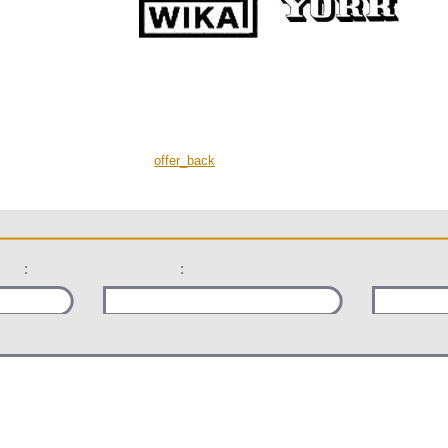
offer_back
:
: