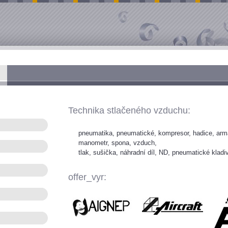
Technika stlačeného vzduchu:
pneumatika, pneumatické, kompresor, hadice, armat
manometr, spona, vzduch,
tlak, sušička, náhradní díl, ND, pneumatické kladi
offer_vyr: