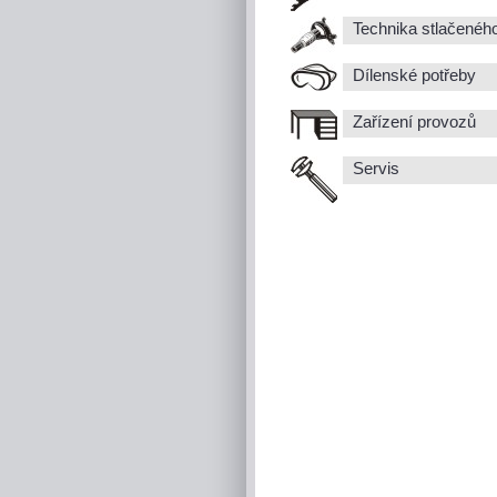
Technika stlačenéh
Dílenské potřeby
Zařízení provozů
Servis