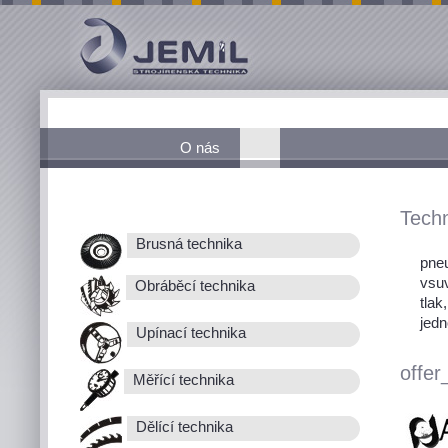
O nás
Techn
Brusná technika
pneu
vsu
Obráběcí technika
tlak
jedn
Upínací technika
offer
Měřící technika
Dělící technika