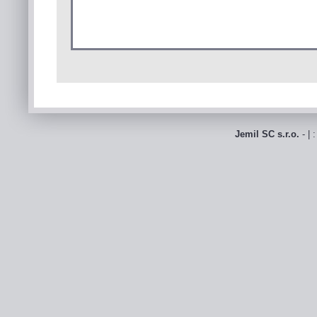
Jemil SC s.r.o.
- | 