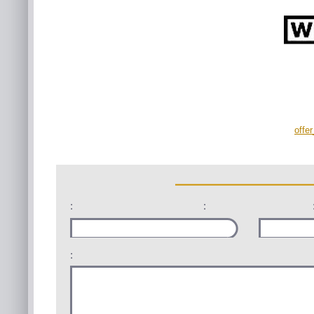
offe
:
:
: