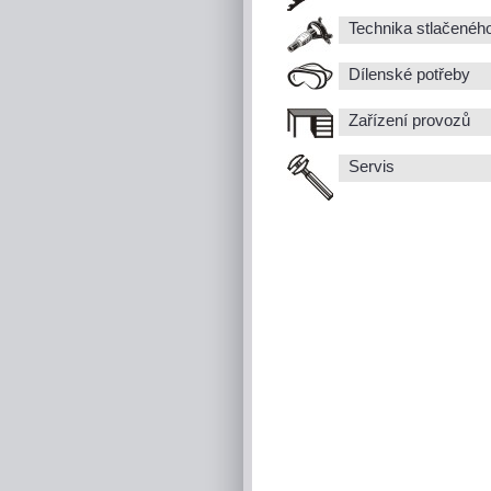
Technika stlačenéh
Dílenské potřeby
Zařízení provozů
Servis