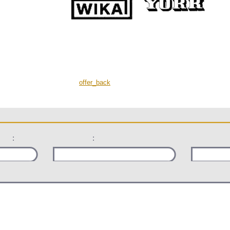
offer_back
:
: