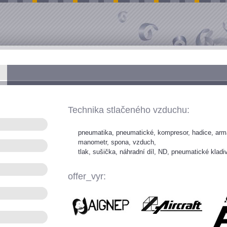
Technika stlačeného vzduchu:
pneumatika, pneumatické, kompresor, hadice, armat
manometr, spona, vzduch,
tlak, sušička, náhradní díl, ND, pneumatické kladi
offer_vyr: