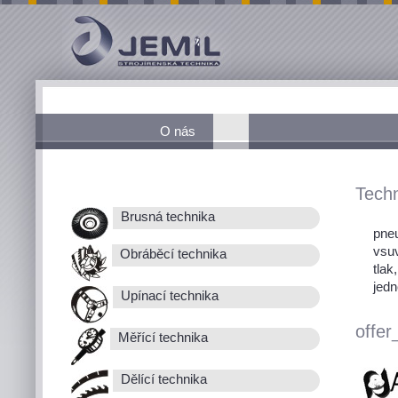
O nás
Techn
Brusná technika
pneu
vsu
Obráběcí technika
tlak
jedn
Upínací technika
offer
Měřící technika
Dělící technika