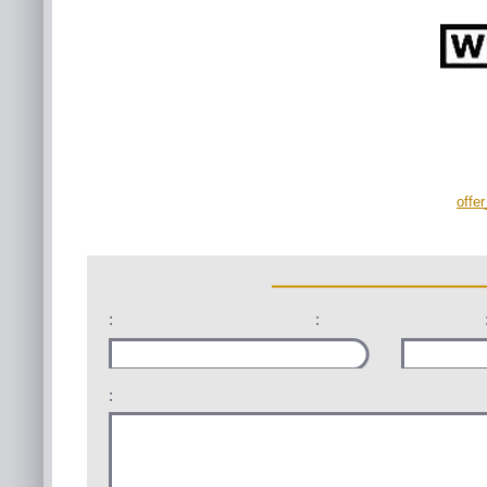
offe
:
:
: