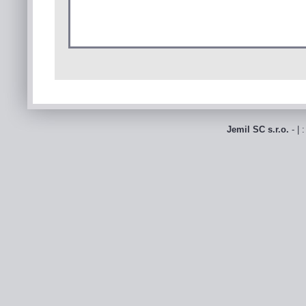
Jemil SC s.r.o.
- | 