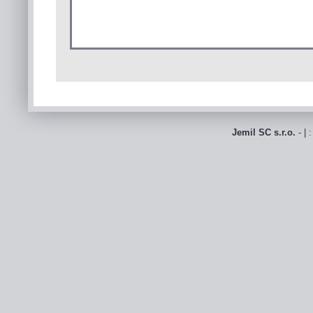
Jemil SC s.r.o.
- | 