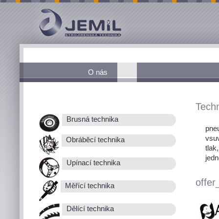
O nás
Techn
Brusná technika
pneu
vsu
Obráběcí technika
tlak
jedn
Upínací technika
offer
Měřící technika
Dělící technika