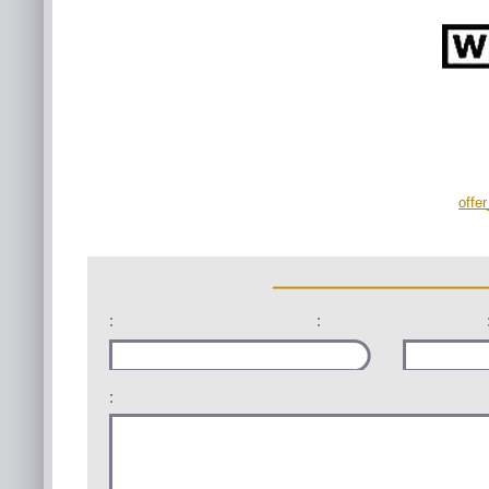
offe
:
:
: