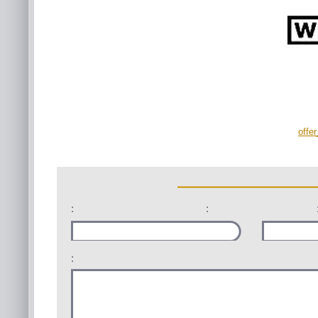
offe
:
:
: