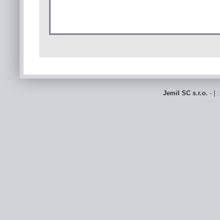
Jemil SC s.r.o.
- | 