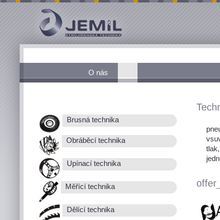
O nás
Techn
Brusná technika
pneu
vsu
Obráběcí technika
tlak
jedn
Upínací technika
offer
Měřící technika
Dělící technika