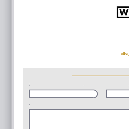
offe
:
:
: