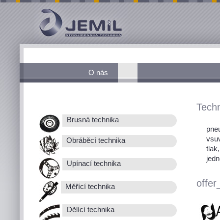
O nás
Techn
Brusná technika
pneu
vsu
Obráběcí technika
tlak
jedn
Upínací technika
offer
Měřící technika
Dělící technika