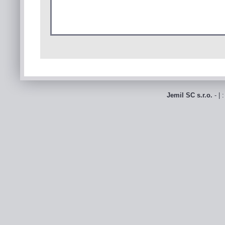
Jemil SC s.r.o.
- | 