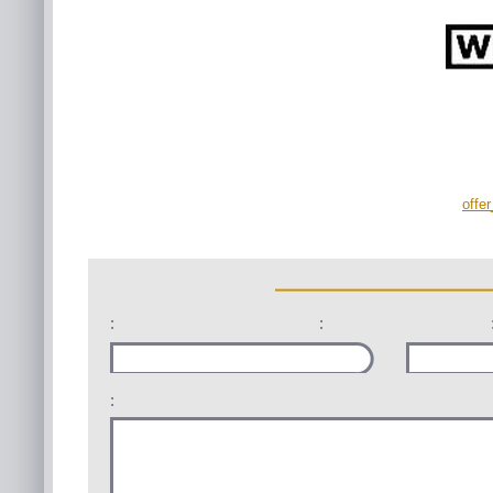
offe
:
:
: