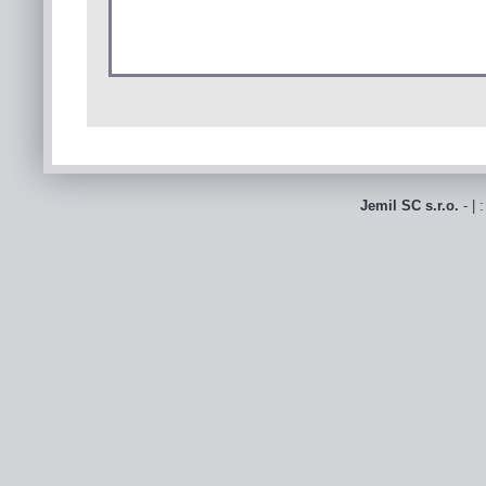
Jemil SC s.r.o.
- | 