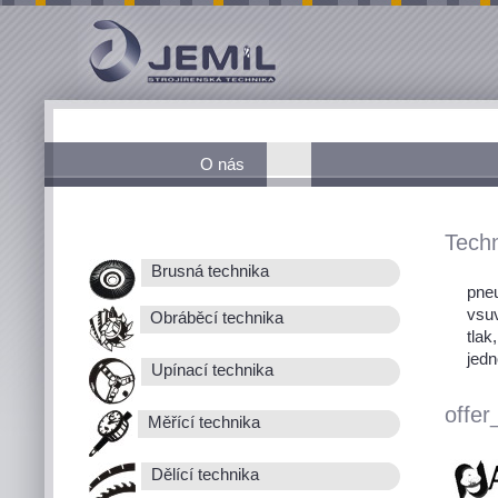
O nás
Techn
Brusná technika
pneu
vsu
Obráběcí technika
tlak
jedn
Upínací technika
offer
Měřící technika
Dělící technika