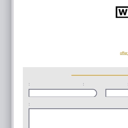
offe
:
:
: