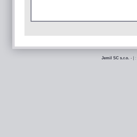
Jemil SC s.r.o.
- | 