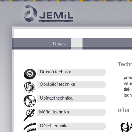
O nás
Techn
Brusná technika
pneu
vsu
Obráběcí technika
tlak
jedn
Upínací technika
offer
Měřící technika
Dělící technika