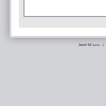
Jemil SC s.r.o.
- | 