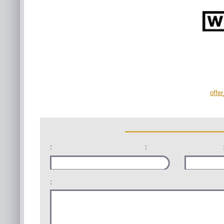
offe
:
:
: