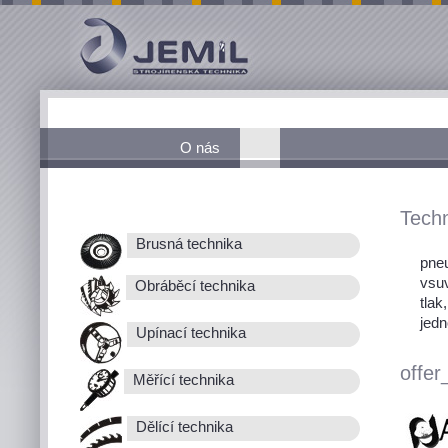
O nás
Techn
Brusná technika
pneu
vsu
Obráběcí technika
tlak
jedn
Upínací technika
offer
Měřící technika
Dělící technika