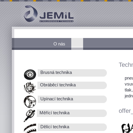
O nás
Techn
Brusná technika
pneu
vsu
Obráběcí technika
tlak
jedn
Upínací technika
offer
Měřící technika
Dělící technika