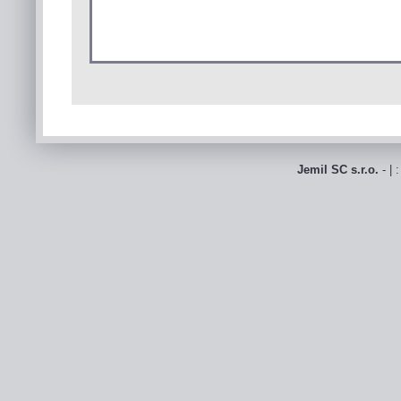
Jemil SC s.r.o.
- | 