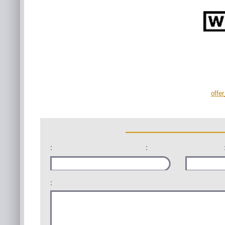
offe
:
:
: