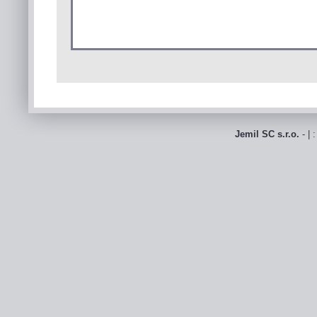
Jemil SC s.r.o.
- | 