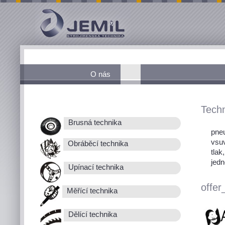
O nás
Techn
Brusná technika
pneu
vsu
Obráběcí technika
tlak
jedn
Upínací technika
offer
Měřící technika
Dělící technika