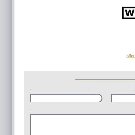
offe
:
:
: