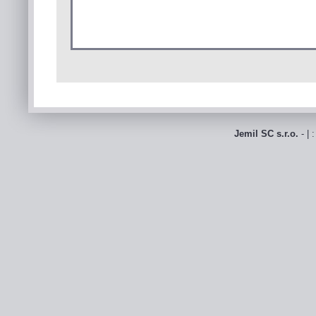
Jemil SC s.r.o.
- | 