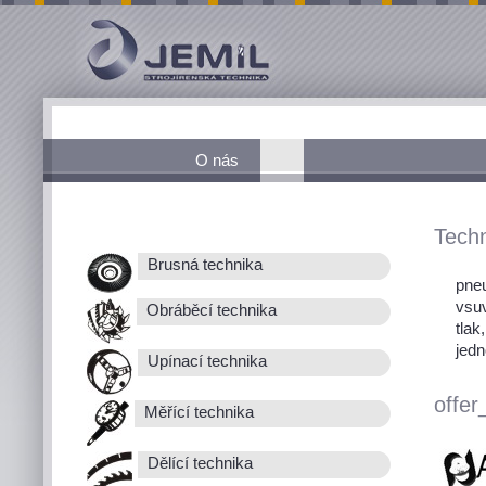
O nás
Techn
Brusná technika
pneu
vsu
Obráběcí technika
tlak
jedn
Upínací technika
offer
Měřící technika
Dělící technika