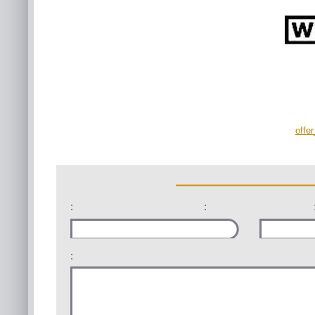
offe
:
:
: