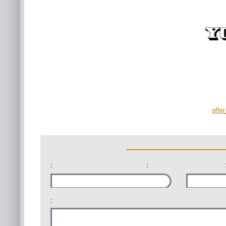
offe
:
:
: