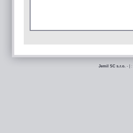
Jemil SC s.r.o.
- | 