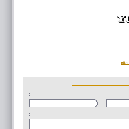
offe
:
:
: