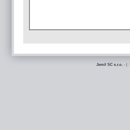
Jemil SC s.r.o.
- | 