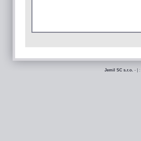
Jemil SC s.r.o.
- | 