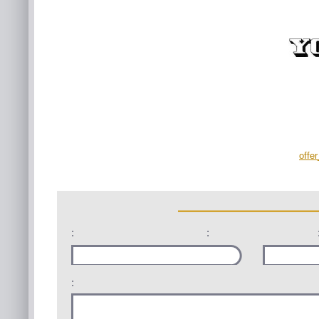
offe
:
:
: