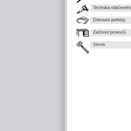
Technika stlačenéh
Dílenské potřeby
Zařízení provozů
Servis