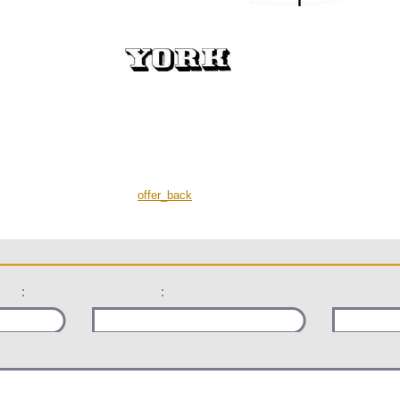
offer_back
:
: