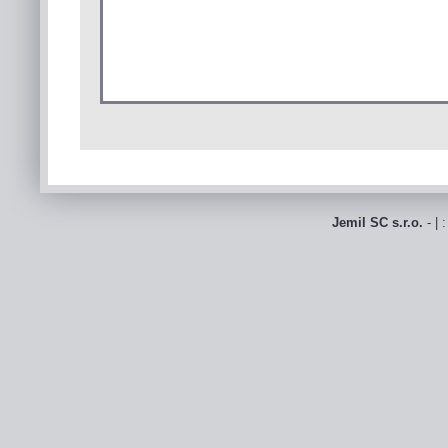
Jemil SC s.r.o.
- | 