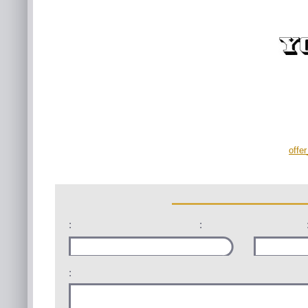
offe
:
:
: