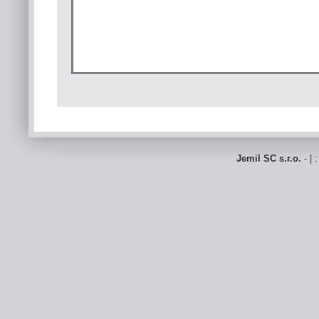
Jemil SC s.r.o.
- | 