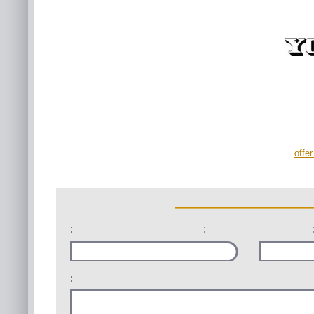
offe
:
:
: