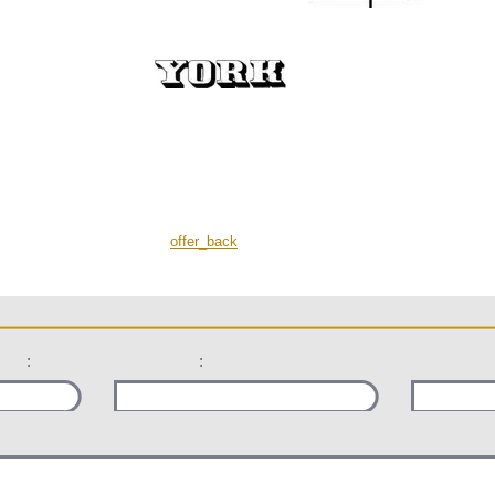
offer_back
:
: