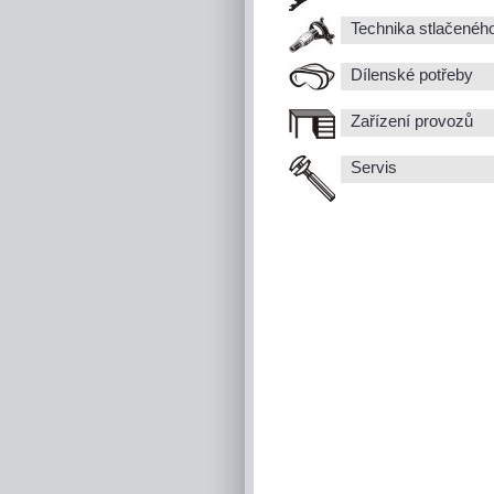
Technika stlačenéh
Dílenské potřeby
Zařízení provozů
Servis